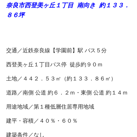
奈良市西登美ヶ丘１丁目 南向き 約１３３．
８６坪
交通／近鉄奈良線【学園前】駅 バス５分
西登美ヶ丘１丁目バス停 徒歩約９０ｍ
土地／４４２．５３㎡（約１３３．８６㎡）
道路／南側 公道 約６．２ｍ・東側 公道 約１４ｍ
用途地域／第１種低層住居専用地域
建平・容積／４０％・６０％
建築条件／なし