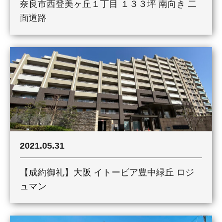
奈良市西登美ヶ丘１丁目 １３３坪 南向き 二
面道路
2021.05.31
【成約御礼】大阪 イトービア豊中緑丘 ロジ
ュマン