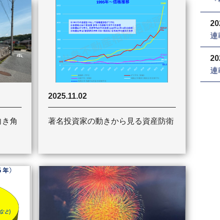
『
20
連
20
連
2025.11.02
向き角
著名投資家の動きから見る資産防衛