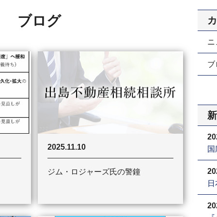
ブログ
カ
ニ
ブロ
新
20
2025.11.10
国
20
ジム・ロジャーズ氏の警鐘
日
20