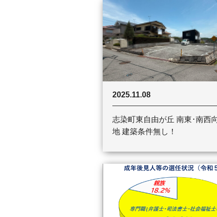
2025.11.08
志染町東自由が丘 南東･南西
地 建築条件無し！