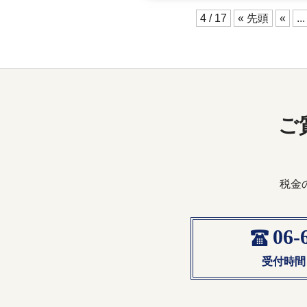
4 / 17
« 先頭
«
...
ご
税金
06-
受付時間