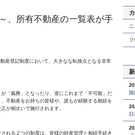
カ
～、所有不動産の一覧表が手
ニ
ブロ
の不動産登記制度において、大きなな転換点となる非常
新
20
国
きが「義務」となったり、逆にこれまで「不可能」だ
と、不動産をお持ちの皆様や、誰もが経験する相続を
20
改正が相次いで施行されます。
日
20
行される２つの制度は、皆様の財産管理と相続手続き