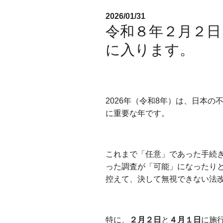
2026/01/31
令和８年２月２日
に入ります。
2026年（令和8年）は、日本
に重要な年です。
出島不動産相続相談所
これまで「任意」であった手続
った調査が「可能」になったり
控えて、決して無視できない法
出島不動産相続相談所
特に、
２月２日
と
４月１日
に施