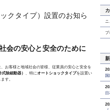
カ
ョックタイプ）設置のお知ら
ニ
ブロ
域社会の安心と安全のために
新
は、お客様と地域社会の皆様、従業員の安心と安全を
20
外式除細動器）
、特に
オートショックタイプ
を設置い
国
します。
20
日
20