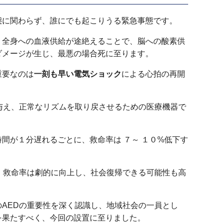
態に関わらず、誰にでも起こりうる緊急事態です。
、全身への血液供給が途絶えることで、脳への酸素供
ダメージが生じ、最悪の場合死に至ります。
重要なのは
一刻も早い電気ショック
による心拍の再開
与え、正常なリズムを取り戻させるための医療機器で
間が１分遅れるごとに、救命率は ７～ １０%低下す
、救命率は劇的に向上し、社会復帰できる可能性も高
AEDの重要性を深く認識し、地域社会の一員とし
を果たすべく、今回の設置に至りました。