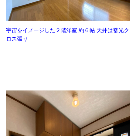
宇宙をイメージした２階洋室 約６帖 天井は蓄光ク
ロス張り