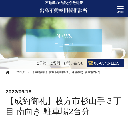
不動産の相続と争族対策
CONTACT
NEWS
ニュース
06-6940-1155
ご予約・ご質問・お問い合わせ
ブログ
【成約御礼】枚方市杉山手３丁目 南向き 駐車場2台分
2022/09/18
【成約御礼】枚方市杉山手３丁
目 南向き 駐車場2台分