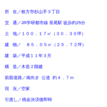
所 在／枚方市杉山手３丁目
交 通／JR学研都市線 長尾駅 徒歩約25分
土 地／１００．１７㎡（３０．３０坪）
建 物／ ８５．０５㎡（２５．７２坪）
建 築／平成１１年３月
構 造／木造２階建
前面道路／南向き 公道 約４．７ｍ
現 況／空家
引渡し／残金決済後即時