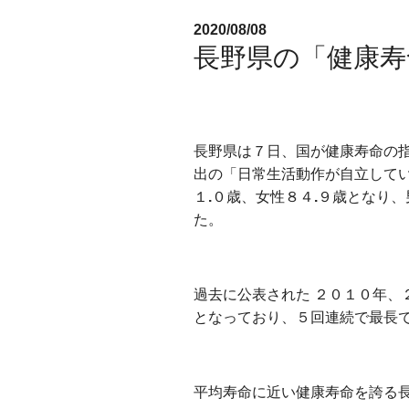
2020/08/08
長野県の「健康寿
⻑野県は７⽇、国が健康寿命の
出の「⽇常⽣活動作が⾃⽴してい
１
.
０歳、⼥性８４
.
９歳となり、
た。
過去に公表された ２０１０年、
となっており、５回連続で最⻑
平均寿命に近い健康寿命を誇る