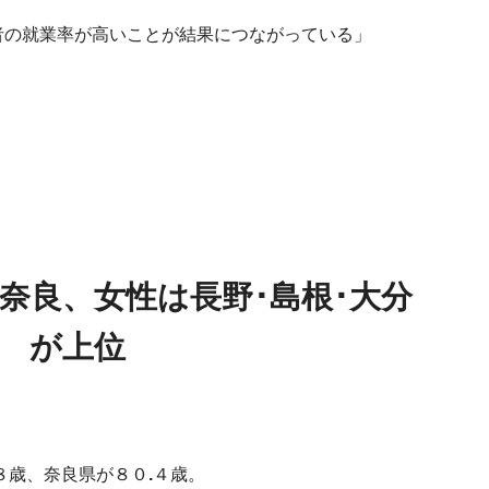
者の就業率が⾼いことが結果につながっている」
･奈良、⼥性は⻑野･島根･⼤分
が上位
８歳、奈良県が８０
.
４歳。