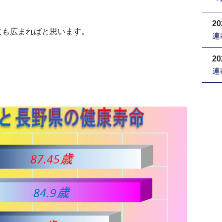
『
20
にも広まればと思います。
連
20
連