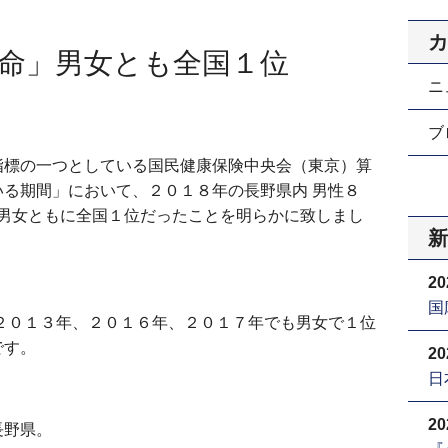
カ
命」男女とも全国１位
ニ
ブロ
指標の⼀つとしている国⺠健康保険中央会（東京）算
る期間」において、２０１８年の長野県内 男性８
男⼥ともに全国１位だったことを明らかに致しまし
新
20
国
２０１３年、２０１６年、２０１７年でも男⼥で１位
です。
20
日
20
⻑野県。