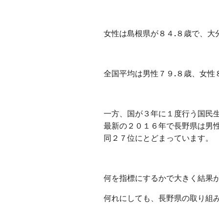
⼥性は島根県が８４
.
８歳で、⼤
全国平均は男性７９
.
８歳、⼥性
⼀⽅、国が３年に１度⾏う国⺠
最新の２０１６年で⻑野県は男
同２７位にとどまっています。
何を指標にするかで大きく結果
何れにしても、長野県の取り組み