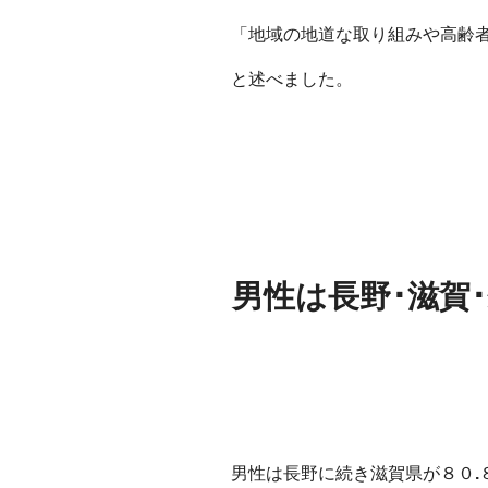
「地域の地道な取り組みや⾼齢
と述べました。
男性は⻑野･滋賀
男性は⻑野に続き滋賀県が８０
.