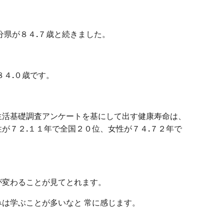
分県が８４
.
７歳と続きました。
８４
.
０歳です。
⽣活基礎調査アンケートを基にして出す健康寿命は、
性が７２
.
１１年で全国２０位、⼥性が７４
.
７２年で
が変わることが見てとれます。
は学ぶことが多いなと 常に感じます。