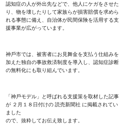
認知症の⼈が外出先などで、他⼈にケガをさせた
り、物を壊したりして家族らが損害賠償を求めら
れる事態に備え、自治体が⺠間保険を活⽤する⽀
援事業が広がっています。
神⼾市では、被害者にお⾒舞⾦を⽀払う仕組みを
加えた独⾃の事故救済制度を導⼊し、認知症診断
の無料化にも取り組んでいます。
「神⼾モデル」と呼ばれる⽀援策を取材した記事
が ２⽉１８⽇付けの 読売新聞社 に掲載されてい
ました
ので、抜粋してお伝え致します。