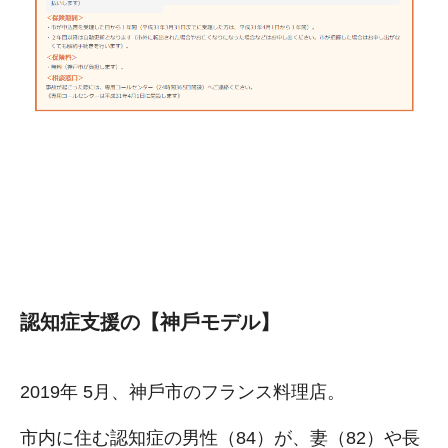
認知症⽀援の【神⼾モデル】
2019年 5⽉、神⼾市のフランス料理店。
市内に住む認知症の男性（84）が、妻（82）や⻑