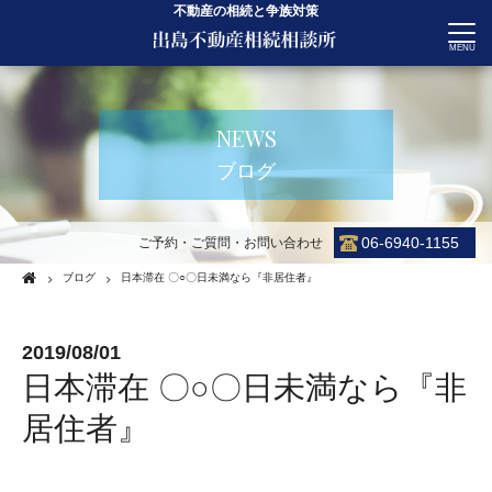
不動産の相続と争族対策
CONTACT
NEWS
ブログ
06-6940-1155
ご予約・ご質問・お問い合わせ
ブログ
日本滞在 〇○〇日未満なら『非居住者』
2019/08/01
日本滞在 〇○〇日未満なら『非
居住者』