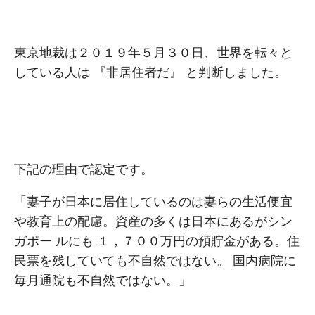
東京地裁は２０１９年５⽉３０⽇、世界を転々と
している⼈は 『⾮居住者だ』 と判断しました。
下記の理由で認定です。
「妻⼦が⽇本に居住しているのは妻らの⽣活便宜
や教育上の配慮。資産の多くは⽇本にあるがシン
ガポー ルにも １，７００万円の預貯⾦がある。住
⺠票を残していても不⾃然ではない。 国内病院に
毎⽉通院も不⾃然ではない。」