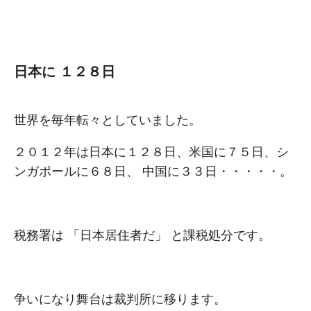
⽇本に １２８⽇
世界を毎年転々としていました。
２０１２年は⽇本に１２８⽇、⽶国に７５⽇、シ
ンガポールに６８⽇、 中国に３３⽇・・・・・。
税務署は 「⽇本居住者だ」 と課税処分です。
争いになり舞台は裁判所に移ります。