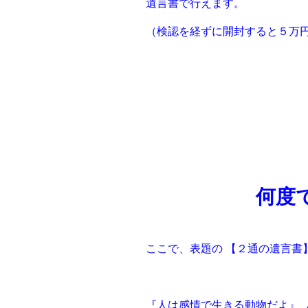
遺⾔書で⾏えます。
（検認を経ずに開封すると５万
何度
ここで、表題の 【２通の遺⾔書
『⼈は感情で⽣きる動物だよ』