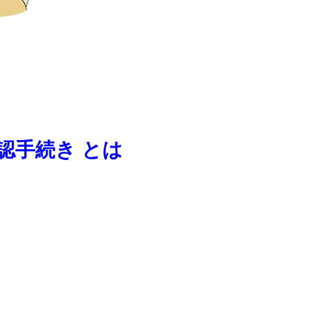
認⼿続き とは