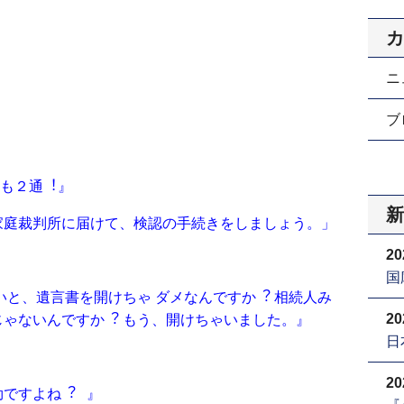
カ
ニ
ブロ
れも２通︕』
新
家庭裁判所に届けて、検認の⼿続きをしましょう。」
20
国
いと、遺⾔書を開けちゃ ダメなんですか︖ 相続⼈み
20
ゃないんですか︖ もう、開けちゃいました。』
日
20
効ですよね︖ 』