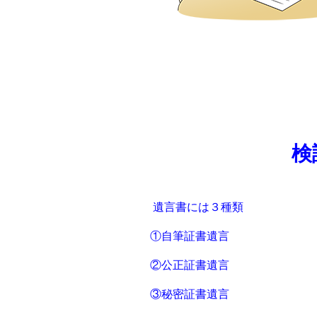
検
遺⾔書には３種類
①⾃筆証書遺⾔
②公正証書遺⾔
③秘密証書遺⾔