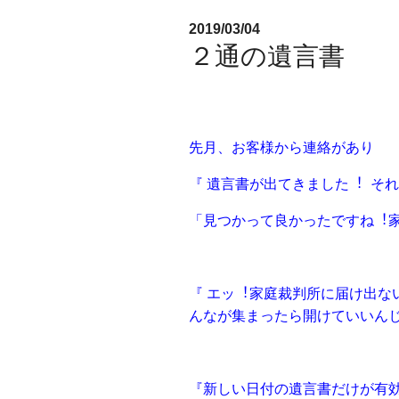
2019/03/04
２通の遺言書
先⽉、お客様から連絡があり
『 遺⾔書が出てきました︕ そ
「⾒つかって良かったですね︕
『 エッ︕家庭裁判所に届け出な
んなが集まったら開けていいんじ
『新しい⽇付の遺⾔書だけが有