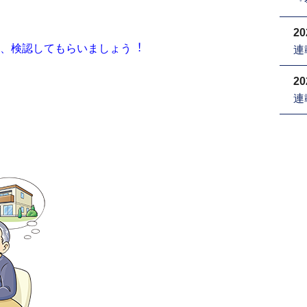
『
20
を、検認してもらいましょう︕
連
20
連