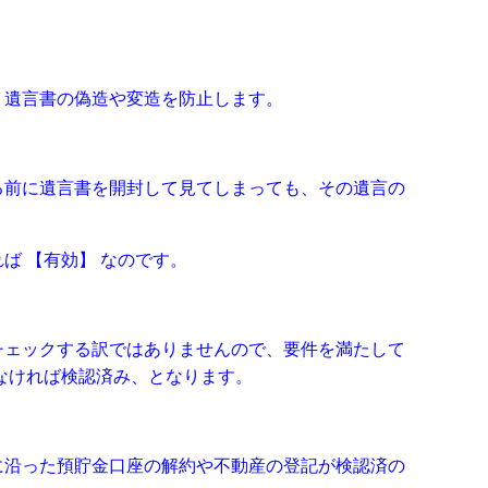
）
、遺⾔書の偽造や変造を防⽌します。
る前に遺⾔書を開封して⾒てしまっても、その遺⾔の
ば 【有効】 なのです。
チェックする訳ではありませんので、要件を満たして
なければ検認済み、となります。
に沿った預貯⾦⼝座の解約や不動産の登記が検認済の