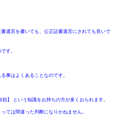
証書遺⾔を書いても、公正証書遺⾔にされても良いで
のです。
れる事はよくあることなのです。
有効】 という知識をお持ちの⽅が多くおられます。
よっては間違った判断になりかねません。